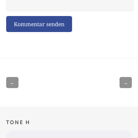
←
→
TONE H