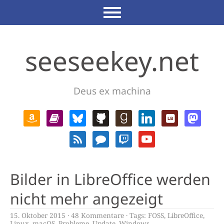
seeseekey.net
Deus ex machina
Bilder in LibreOffice werden
nicht mehr angezeigt
15. Oktober 2015
48 Kommentare
Tags:
FOSS
,
LibreOffice
,
Linux
,
macOS
,
Probleme
,
Update
,
Windows