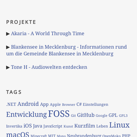
PROJEKTE
▶
Akaria - A World Through Time
▶
Blankensee in Mecklenburg - Informationen rund
um die Gemeinde Blankensee in Mecklenburg
▶
Tone H - Audiowelten entdecken
TAGS
Android
App
C#
.NET
Apple
Einstellungen
Browser
FOSS
Entwicklung
GitHub
GPL
Git
Google
GPL3
Linux
iOS
Kurzfilm
Java
JavaScript
Leben
Invertika
Kunst
macOS
Neubrandenburg
PHP
MIT
Minecraft
OpenMoko
Mono