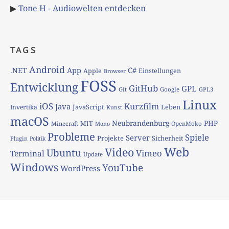
▶
Tone H - Audiowelten entdecken
TAGS
Android
App
C#
.NET
Apple
Einstellungen
Browser
FOSS
Entwicklung
GitHub
GPL
Git
Google
GPL3
Linux
iOS
Kurzfilm
Java
JavaScript
Leben
Invertika
Kunst
macOS
Neubrandenburg
PHP
MIT
Minecraft
OpenMoko
Mono
Probleme
Spiele
Server
Projekte
Sicherheit
Plugin
Politik
Web
Video
Ubuntu
Vimeo
Terminal
Update
Windows
YouTube
WordPress