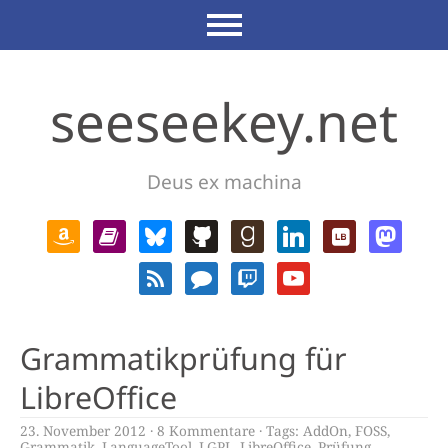
seeseekey.net
Deus ex machina
Grammatikprüfung für
LibreOffice
23. November 2012
8 Kommentare
Tags:
AddOn
,
FOSS
,
Grammatik
,
LanguageTool
,
LGPL
,
LibreOffice
,
Prüfung