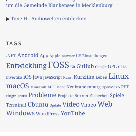
um die Gemeinde Blankensee in Mecklenburg
▶
Tone H - Audiowelten entdecken
TAGS
Android
App
C#
.NET
Apple
Einstellungen
Browser
FOSS
Entwicklung
GitHub
GPL
Git
Google
GPL3
Linux
iOS
Kurzfilm
Java
JavaScript
Leben
Invertika
Kunst
macOS
Neubrandenburg
PHP
MIT
Minecraft
OpenMoko
Mono
Probleme
Spiele
Server
Projekte
Sicherheit
Plugin
Politik
Web
Video
Ubuntu
Vimeo
Terminal
Update
Windows
YouTube
WordPress