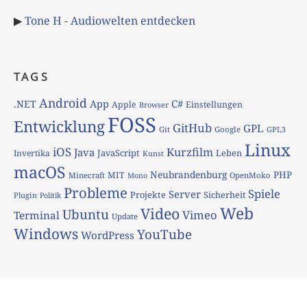
▶
Tone H - Audiowelten entdecken
TAGS
Android
App
C#
.NET
Apple
Einstellungen
Browser
FOSS
Entwicklung
GitHub
GPL
Git
Google
GPL3
Linux
iOS
Kurzfilm
Java
JavaScript
Leben
Invertika
Kunst
macOS
Neubrandenburg
PHP
MIT
Minecraft
OpenMoko
Mono
Probleme
Spiele
Server
Projekte
Sicherheit
Plugin
Politik
Web
Video
Ubuntu
Vimeo
Terminal
Update
Windows
YouTube
WordPress