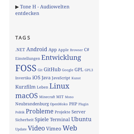
▶
Tone H - Audiowelten
entdecken
TAGS
Android
App
C#
.NET
Apple
Browser
Entwicklung
Einstellungen
FOSS
GitHub
GPL
Git
Google
GPL3
iOS
Java
JavaScript
Invertika
Kunst
Linux
Kurzfilm
Leben
macOS
MIT
Minecraft
Mono
Neubrandenburg
PHP
OpenMoko
Plugin
Probleme
Server
Projekte
Politik
Ubuntu
Spiele
Terminal
Sicherheit
Web
Video
Vimeo
Update