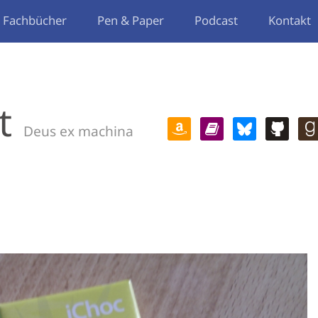
Fachbücher
Pen & Paper
Podcast
Kontakt
t
Deus ex machina