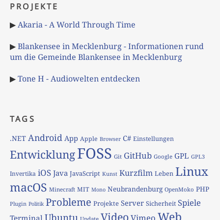
PROJEKTE
▶
Akaria - A World Through Time
▶
Blankensee in Mecklenburg - Informationen rund
um die Gemeinde Blankensee in Mecklenburg
▶
Tone H - Audiowelten entdecken
TAGS
Android
App
C#
.NET
Apple
Einstellungen
Browser
FOSS
Entwicklung
GitHub
GPL
Git
Google
GPL3
Linux
iOS
Kurzfilm
Java
JavaScript
Leben
Invertika
Kunst
macOS
Neubrandenburg
PHP
MIT
Minecraft
OpenMoko
Mono
Probleme
Spiele
Server
Projekte
Sicherheit
Plugin
Politik
Web
Video
Ubuntu
Vimeo
Terminal
Update