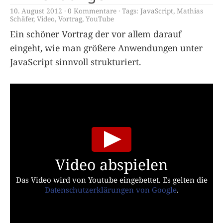
10. August 2012
0 Kommentare
Tags:
JavaScript
,
Mathias
Schäfer
,
Video
,
Vortrag
,
YouTube
Ein schöner Vortrag der vor allem darauf
eingeht, wie man größere Anwendungen unter
JavaScript sinnvoll strukturiert.
Video abspielen
Das Video wird von Youtube eingebettet. Es gelten die
Datenschutzerklärungen von Google
.